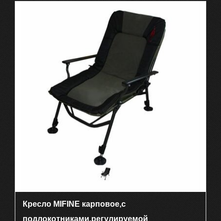
Кресло MIFINE карповое,с
подлокотниками,регулируемой