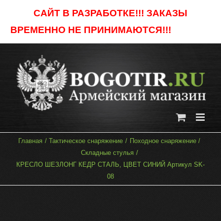
Skip
САЙТ В РАЗРАБОТКЕ!!! ЗАКАЗЫ
to
ВРЕМЕННО НЕ ПРИНИМАЮТСЯ!!!
Отклонить
content
Главная
Тактическое снаряжение
Походное снаряжение
Складные стулья
КРЕСЛО ШЕЗЛОНГ КЕДР СТАЛЬ, ЦВЕТ СИНИЙ Артикул SK-
08