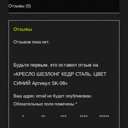
СИНИЙ
Отзывы (0)
Артикул
SK-
08
Отзывы
Отзывов пока нет.
Будьте первым, кто оставил отзыв на
«КРЕСЛО ШЕЗЛОНГ КЕДР СТАЛЬ, ЦВЕТ
СИНИЙ Артикул SK-08»
Ваш адрес email не будет опубликован.
Обязательные поля помечены
*
1 из 5
2 из 5
3 из 5
4 из 5
5 из 5
звёзд
звёзд
звёзд
звёзд
звёзд