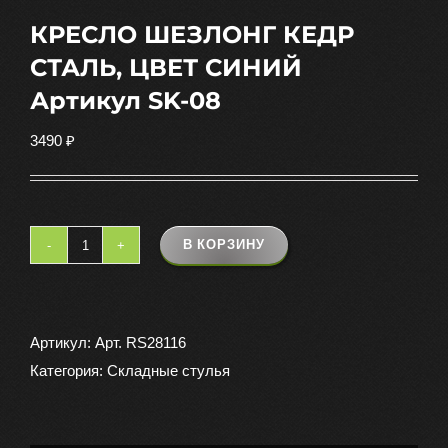
КРЕСЛО ШЕЗЛОНГ КЕДР
СТАЛЬ, ЦВЕТ СИНИЙ
Артикул SK-08
3490
₽
В КОРЗИНУ
Количество
товара
КРЕСЛО
ШЕЗЛОНГ
Артикул:
Арт. RS28116
КЕДР
Категория:
Складные стулья
СТАЛЬ,
ЦВЕТ