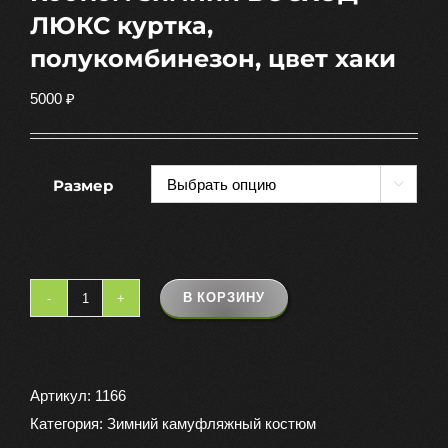
ЛЮКС куртка,
полукомбинезон, цвет хаки
5000
₽
Размер

В КОРЗИНУ
Количество
товара
Костюм
зимний
Артикул:
1166
ВОСХОД-
Категория:
Зимний камуфляжный костюм