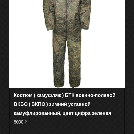
Опции
можно
выбрать
на
странице
товара.
Костюм ( камуфляж ) БТК военно-полевой
ВКБО ( ВКПО ) зимний уставной
камуфлированный, цвет цифра зеленая
8000
₽