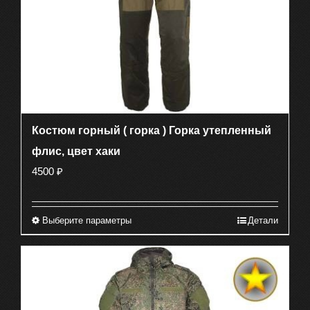
Костюм горный ( горка ) Горка утепленный
флис, цвет хаки
4500
₽
Выберите параметры
Детали
Этот
товар
имеет
несколько
вариаций.