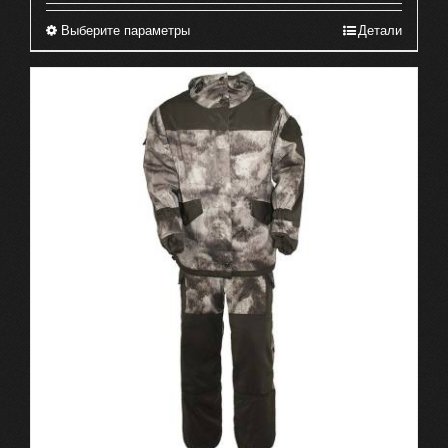
Выберите параметры
Детали
Этот
товар
имеет
несколько
вариаций.
Опции
можно
выбрать
на
странице
товара.