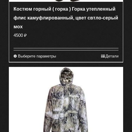
Костюм горный ( горка ) Горка утепленный
флис камуфлированный, цвет свтло-серый
мох
4500
₽
Выберите параметры
Детали
Этот
товар
имеет
несколько
вариаций.
Опции
можно
выбрать
на
странице