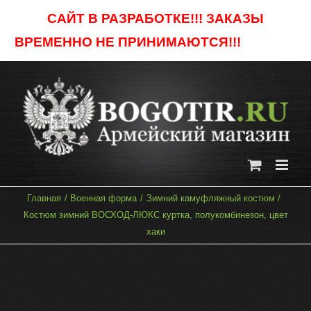
Skip
САЙТ В РАЗРАБОТКЕ!!! ЗАКАЗЫ
to
ВРЕМЕННО НЕ ПРИНИМАЮТСЯ!!!
Отклонить
content
Главная
Военная форма
Зимний камуфляжный костюм
Костюм зимний ВОСХОД-ЛЮКС куртка, полукомбинезон, цвет
хаки