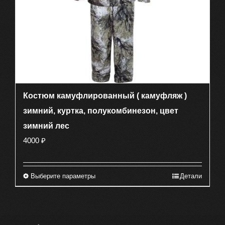
товара.
Костюм камуфлированный ( камуфляж )
зимний, куртка, полукомбинезон, цвет
зимний лес
4000
₽
Выберите параметры
Детали
Этот
товар
имеет
несколько