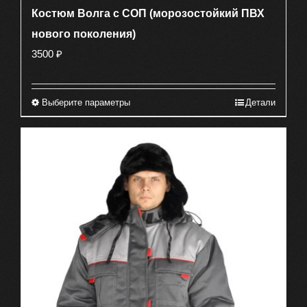
Костюм Волга с СОП (морозостойкий ПВХ
нового поколения)
3500
₽
Выберите параметры
Детали
Этот
товар
имеет
несколько
вариаций.
Опции
можно
выбрать
на
странице
товара.