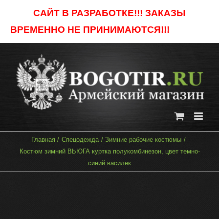
Skip
САЙТ В РАЗРАБОТКЕ!!! ЗАКАЗЫ
to
ВРЕМЕННО НЕ ПРИНИМАЮТСЯ!!!
Отклонить
content
Главная
Спецодежда
Зимние рабочие костюмы
Костюм зимний ВЬЮГА куртка полукомбинезон, цвет темно-
синий василек