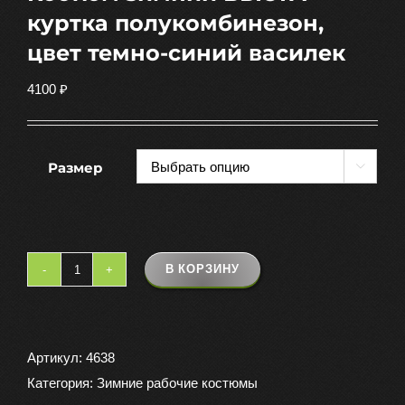
куртка полукомбинезон,
цвет темно-синий василек
4100
₽
Размер

В КОРЗИНУ
Количество
товара
Костюм
зимний
Артикул:
4638
ВЬЮГА
Категория:
Зимние рабочие костюмы