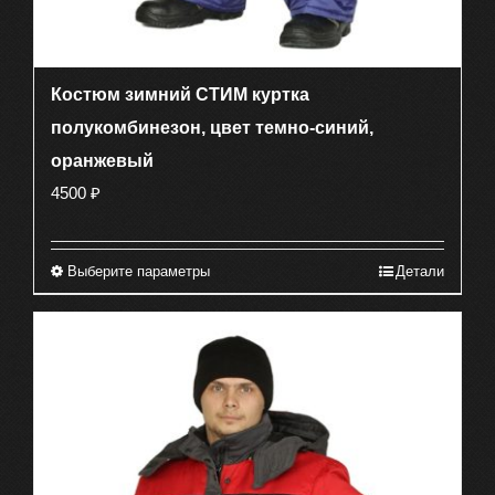
Костюм зимний СТИМ куртка
полукомбинезон, цвет темно-синий,
оранжевый
4500
₽
Выберите параметры
Детали
Этот
товар
имеет
несколько
вариаций.
Опции
можно
выбрать