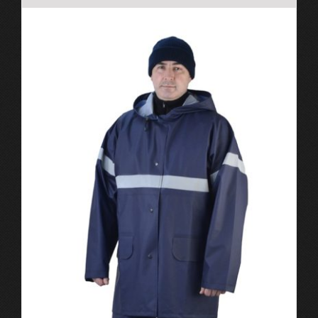
выбрать
на
странице
товара.