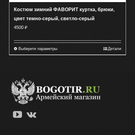
Костюм зимний ФАВОРИТ куртка, брюки,
цвет темно-серый, светло-серый
4500
₽
Выберите параметры
Детали
Этот
товар
имеет
несколько
вариаций.
Опции
можно
выбрать
на
странице
товара.