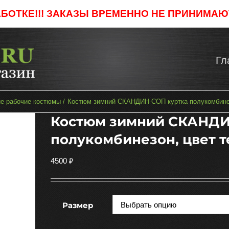
АБОТКЕ!!! ЗАКАЗЫ ВРЕМЕННО НЕ ПРИНИМАЮТ
Гл
е рабочие костюмы
Костюм зимний СКАНДИН-СОП куртка полукомбинез
Костюм зимний СКАНДИ
полукомбинезон, цвет 
4500
₽
Размер