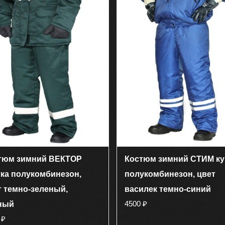
тюм зимний ВЕКТОР
Костюм зимний СТИМ ку
тка полукомбинезон,
полукомбинезон, цвет
т темно-зеленый,
василек темно-синий
4500
₽
ный
0
₽