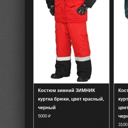
Костюм зимний ЗИМНИК
Кос
куртка брюки, цвет красный,
кур
черный
цве
5000
₽
чер
310