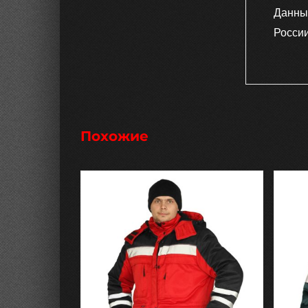
Данны
России
Похожие