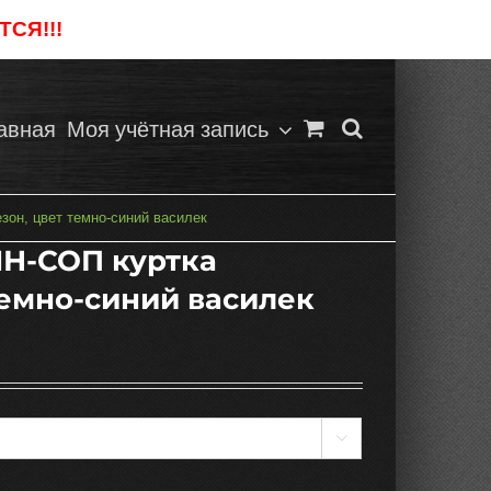
СЯ!!!
Отклонить
авная
Моя учётная запись
он, цвет темно-синий василек
Н-СОП куртка
темно-синий василек
