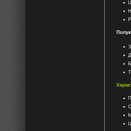
Ц
Н
Р
Полук
З
Д
Б
Т
Харак
П
С
М
Ц