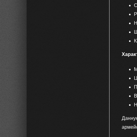
С
Р
Н
Ш
К
Харак
М
Ц
П
В
Н
Данну
армей