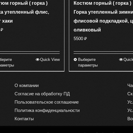
юм горный ( горка )
Костюм горный ( горка )
ка утепленный флис,
Горка утепленный зимни
т хаки
флисовой подкладкой, ц
0
₽
оливковый
5500
₽
берите
Quick View
Выберите
Quic
Этот
Этот
раметры
параметры
товар
товар
имеет
имеет
несколько
несколько
О компании
Ча
вариаций.
вариаций.
Согласие на обработку ПД
Ск
Опции
Опции
Пользовательское соглашение
Ус
можно
можно
Политика конфиденциальности
Ус
выбрать
выбрать
Контакты
Во
на
на