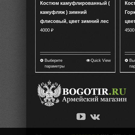
Костюм камуфлированный (
Кост
камуфляж ) зимний
Гор
флисовый, цвет зимний лес
цве
4000
₽
450
Выберите
Quick View
Вы
Этот
параметры
па
товар
имеет
несколько
вариаций.
Опции
можно
выбрать
на