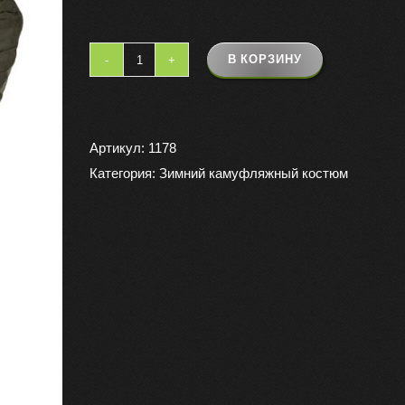
В КОРЗИНУ
Количество
товара
Костюм
зимний
Артикул:
1178
«ГЕРКОН»
Категория:
Зимний камуфляжный костюм
куртка,
брюки,
цвет
хаки