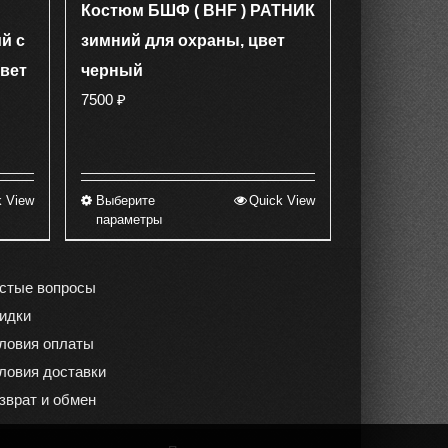
Костюм БШФ ( BHF ) РАТНИК
й с
зимний для охраны, цвет
вет
черный
7500
₽
k View
Выберите
Quick View
Этот
параметры
товар
имеет
несколько
стые вопросы
вариаций.
идки
Опции
ловия оплаты
можно
ловия доставки
выбрать
зврат и обмен
на