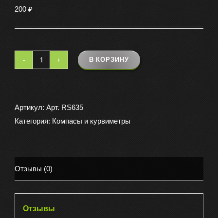
200
₽
В КОРЗИНУ
Количество
товара
Компас
свисток
Артикул:
Арт. RS635
маленький
Категория:
Компасы и курвиметры
Отзывы (0)
Отзывы