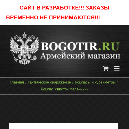
Skip
САЙТ В РАЗРАБОТКЕ!!! ЗАКАЗЫ
to
ВРЕМЕННО НЕ ПРИНИМАЮТСЯ!!!
Отклонить
content
Главная
Тактическое снаряжение
Компасы и курвиметры
Компас свисток маленький