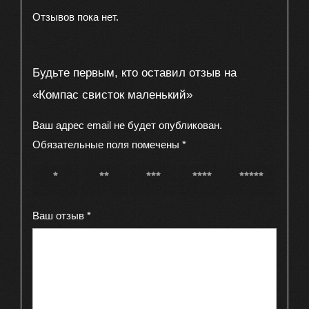
Отзывов пока нет.
Будьте первым, кто оставил отзыв на
«Компас свисток маленький»
Ваш адрес email не будет опубликован.
Обязательные поля помечены
*
1 из 5
2 из 5
3 из 5
4 из 5
5 из 5
звёзд
звёзд
звёзд
звёзд
звёзд
Ваш отзыв
*