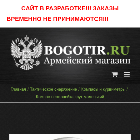
Skip
САЙТ В РАЗРАБОТКЕ!!! ЗАКАЗЫ
to
ВРЕМЕННО НЕ ПРИНИМАЮТСЯ!!!
Отклонить
content
Главная
Тактическое снаряжение
Компасы и курвиметры
Компас нержавейка круг маленький