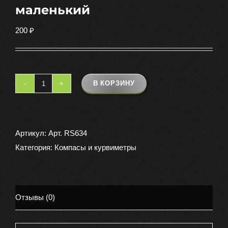
маленький
200
₽
В КОРЗИНУ
Количество
товара
Компас
нержавейка
Артикул:
Арт. RS634
круг
Категория:
Компасы и курвиметры
маленький
Отзывы (0)