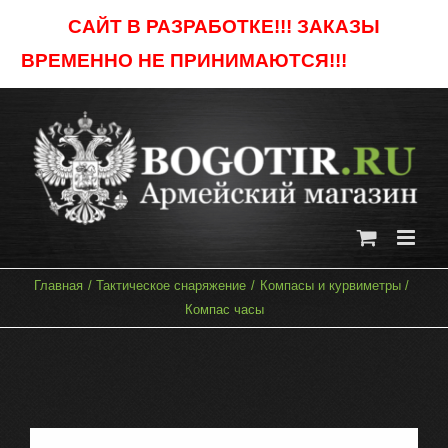
Skip
САЙТ В РАЗРАБОТКЕ!!! ЗАКАЗЫ
to
ВРЕМЕННО НЕ ПРИНИМАЮТСЯ!!!
Отклонить
content
Главная
Тактическое снаряжение
Компасы и курвиметры
Компас часы