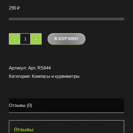
290
₽
В КОРЗИНУ
Количество
товара
Компас
часы
Артикул:
Арт. RS644
Категория:
Компасы и курвиметры
Отзывы (0)
Отзывы