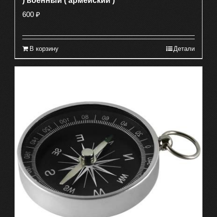
) военный ( армейский )
600
₽
В корзину
Детали