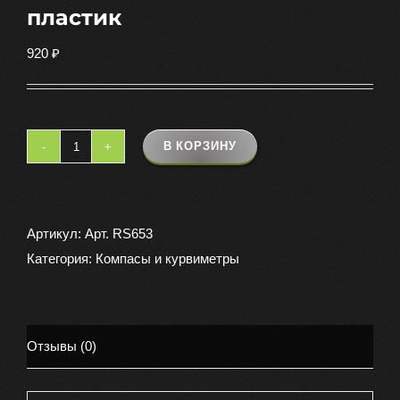
пластик
920
₽
В КОРЗИНУ
Количество
товара
Компас
армейский
Артикул:
Арт. RS653
большой
Категория:
Компасы и курвиметры
пластик
Отзывы (0)