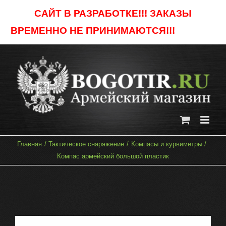
Skip
САЙТ В РАЗРАБОТКЕ!!! ЗАКАЗЫ
to
ВРЕМЕННО НЕ ПРИНИМАЮТСЯ!!!
Отклонить
content
Главная
Тактическое снаряжение
Компасы и курвиметры
Компас армейский большой пластик