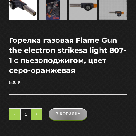
Горелка газовая Flame Gun
the electron strikesa light 807-
1 c пьезоподжигом, цвет
серо-оранжевая
500
₽
В КОРЗИНУ
Количество
товара
Горелка