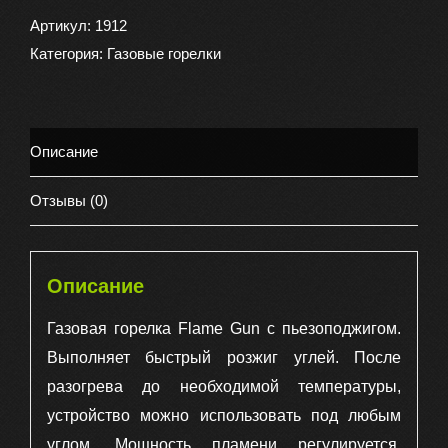
газовая
Артикул:
1912
Flame
Категория:
Газовые горелки
Gun
the
electron
Описание
strikesa
light
Отзывы (0)
807-
1
c
Описание
пьезоподжигом,
Газовая горелка Flame Gun с пьезоподжигом.
цвет
Выполняет быстрый розжиг углей. После
серо-
разогрева до необходимой температуры,
оранжевая
устройство можно использовать под любым
углом. Мощность пламени регулируется,