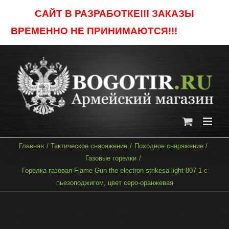
Skip
САЙТ В РАЗРАБОТКЕ!!! ЗАКАЗЫ
to
ВРЕМЕННО НЕ ПРИНИМАЮТСЯ!!!
Отклонить
content
Главная
Тактическое снаряжение
Походное снаряжение
Газовые горелки
Горелка газовая Flame Gun the electron strikesa light 807-1 c
пьезоподжигом, цвет серо-оранжевая