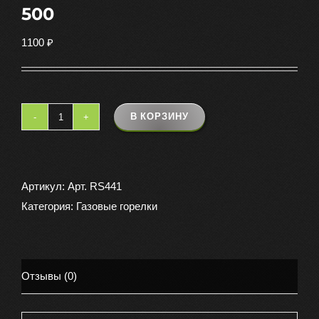
500
1100
₽
В КОРЗИНУ
Количество
товара
Горелка
пьезо
Артикул:
Арт. RS441
TOURIST
Категория:
Газовые горелки
TT-
500
Отзывы (0)