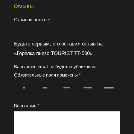
Отзывы
Отзывов пока нет.
Будьте первым, кто оставил отзыв на
«Горелка пьезо TOURIST TT-500»
Ваш адрес email не будет опубликован.
Обязательные поля помечены
*
1 из 5
2 из 5
3 из 5
4 из 5
5 из 5
звёзд
звёзд
звёзд
звёзд
звёзд
Ваш отзыв
*