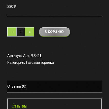
230
₽
В КОРЗИНУ
Количество
товара
Горелка
Китай
Артикул:
Арт. RS411
маленькая
Категория:
Газовые горелки
Отзывы (0)
Отзывы