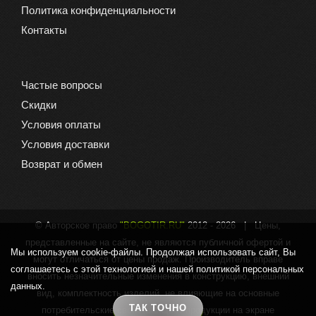
Политика конфиденциальности
Контакты
Частые вопросы
Скидки
Условия оплаты
Условия доставки
Возврат и обмен
© Авторское право
"BOGOTIR.RU"
2012 -
2026 | Цены,
представленные на сайте, не являются публичной офертой и
Мы используем cookie-файлы. Продолжая использовать сайт, Вы
могут отличаться от цены продаж. Производитель вправе
соглашаетесь с этой технологией и нашей политикой персональных
вносить незначительные изменения в конструкцию, внешний
данных.
вид, комплектность изделий, не влияющие на основные
ТАК ТОЧНО
потребительские свойства. Цвет продукции на экране