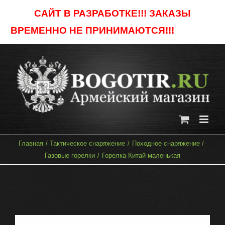
Skip
САЙТ В РАЗРАБОТКЕ!!! ЗАКАЗЫ
to
ВРЕМЕННО НЕ ПРИНИМАЮТСЯ!!!
Отклонить
content
Главная
Тактическое снаряжение
Походное снаряжение
Газовые горелки
Горелка Китай маленькая