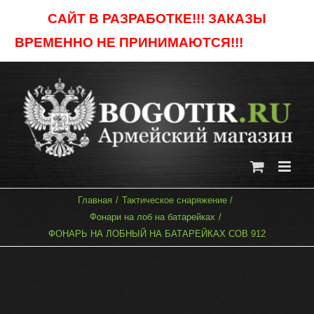
Skip
САЙТ В РАЗРАБОТКЕ!!! ЗАКАЗЫ
to
ВРЕМЕННО НЕ ПРИНИМАЮТСЯ!!!
Отклонить
content
Главная
Тактическое снаряжение
Фонари на лоб на батарейках
ФОНАРЬ НА ЛОБНЫЙ НА БАТАРЕЙКАХ COB 912