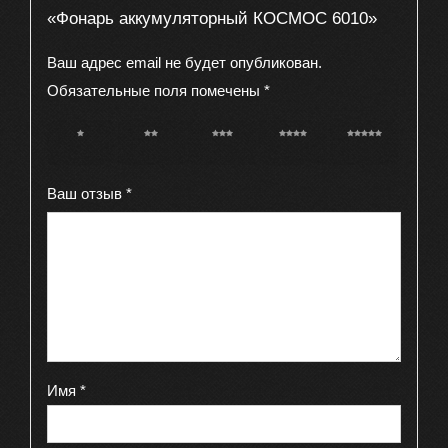
«Фонарь аккумуляторный КОСМОС 6010»
Ваш адрес email не будет опубликован.
Обязательные поля помечены
*
1 из 5
2 из 5
3 из 5
4 из 5
5 из 5
звёзд
звёзд
звёзд
звёзд
звёзд
Ваш отзыв
*
Имя
*