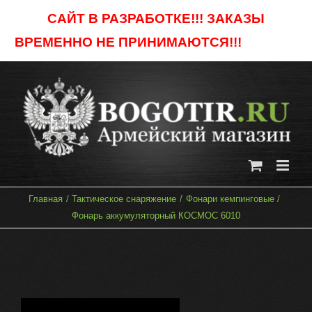
Skip
САЙТ В РАЗРАБОТКЕ!!! ЗАКАЗЫ
to
ВРЕМЕННО НЕ ПРИНИМАЮТСЯ!!!
Отклонить
content
Главная
Тактическое снаряжение
Фонари кемпинговые
Фонарь аккумуляторный КОСМОС 6010