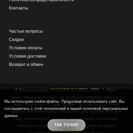
Контакты
Частые вопросы
Скидки
Условия оплаты
Условия доставки
Возврат и обмен
© Авторское право
"BOGOTIR.RU"
2012 -
2026 | Цены,
представленные на сайте, не являются публичной офертой и
Мы используем cookie-файлы. Продолжая использовать сайт, Вы
могут отличаться от цены продаж. Производитель вправе
соглашаетесь с этой технологией и нашей политикой персональных
вносить незначительные изменения в конструкцию, внешний
данных.
вид, комплектность изделий, не влияющие на основные
ТАК ТОЧНО
потребительские свойства. Цвет продукции на экране
монитора может отличаться от реального.