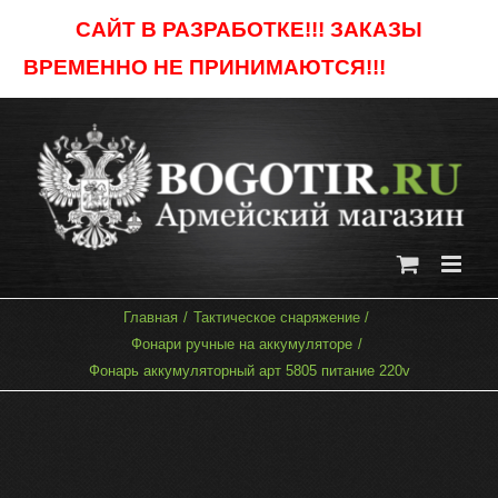
Skip
САЙТ В РАЗРАБОТКЕ!!! ЗАКАЗЫ
to
ВРЕМЕННО НЕ ПРИНИМАЮТСЯ!!!
Отклонить
content
Главная
Тактическое снаряжение
Фонари ручные на аккумуляторе
Фонарь аккумуляторный арт 5805 питание 220v