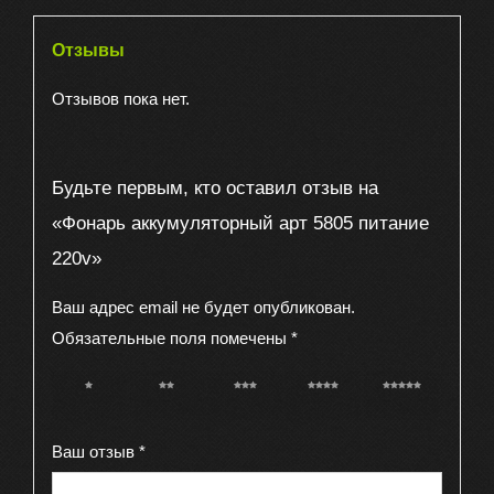
Отзывы
Отзывов пока нет.
Будьте первым, кто оставил отзыв на
«Фонарь аккумуляторный арт 5805 питание
220v»
Ваш адрес email не будет опубликован.
Обязательные поля помечены
*
1 из 5
2 из 5
3 из 5
4 из 5
5 из 5
звёзд
звёзд
звёзд
звёзд
звёзд
Ваш отзыв
*