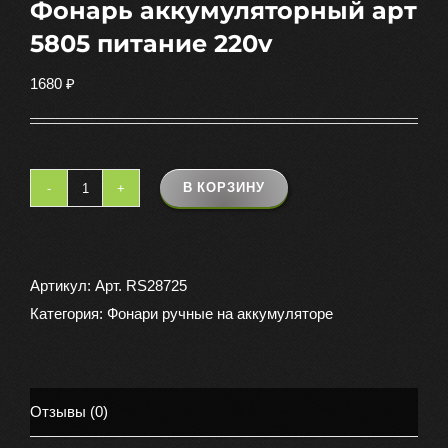
Фонарь аккумуляторный арт
5805 питание 220v
1680
₽
В КОРЗИНУ
Количество
товара
Фонарь
аккумуляторный
Артикул:
Арт. RS28725
арт
Категория:
Фонари ручные на аккумуляторе
5805
питание
220v
Отзывы (0)