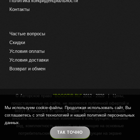
Политика конфиденциальности
Контакты
Частые вопросы
Скидки
Условия оплаты
Условия доставки
Возврат и обмен
© Авторское право
"BOGOTIR.RU"
2012 -
2026 | Цены,
представленные на сайте, не являются публичной офертой и
Мы используем cookie-файлы. Продолжая использовать сайт, Вы
могут отличаться от цены продаж. Производитель вправе
соглашаетесь с этой технологией и нашей политикой персональных
вносить незначительные изменения в конструкцию, внешний
данных.
вид, комплектность изделий, не влияющие на основные
ТАК ТОЧНО
потребительские свойства. Цвет продукции на экране