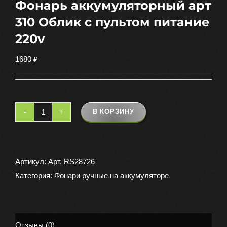
Фонарь аккумуляторный арт
310 Облик с пультом питание
220v
1680
₽
В КОРЗИНУ
Количество
товара
Фонарь
аккумуляторный
Артикул:
Арт. RS28726
арт
Категория:
Фонари ручные на аккумуляторе
310
Облик
с
Отзывы (0)