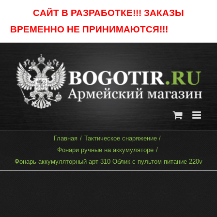
Skip
САЙТ В РАЗРАБОТКЕ!!! ЗАКАЗЫ
to
ВРЕМЕННО НЕ ПРИНИМАЮТСЯ!!!
Отклонить
content
Главная
Тактическое снаряжение
Фонари ручные на аккумуляторе
Фонарь аккумуляторный арт 310 Облик с пультом питание 220v