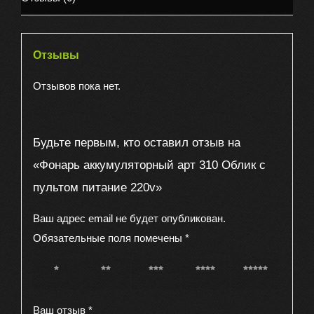
пультом
питание
220v
Отзывы
Отзывов пока нет.
Будьте первым, кто оставил отзыв на
«Фонарь аккумуляторный арт 310 Облик с
пультом питание 220v»
Ваш адрес email не будет опубликован.
Обязательные поля помечены
*
1 из 5
2 из 5
3 из 5
4 из 5
5 из 5
звёзд
звёзд
звёзд
звёзд
звёзд
Ваш отзыв
*