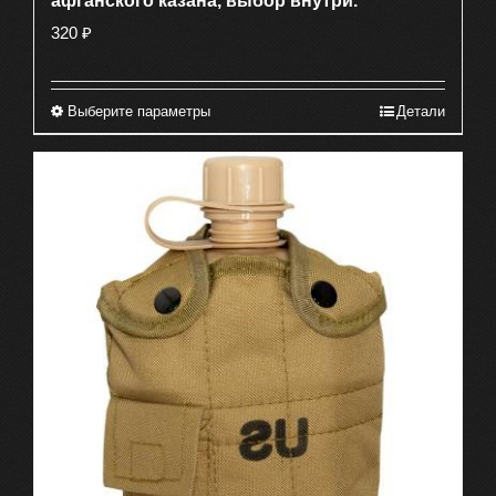
афганского казана, выбор внутри.
320
₽
Выберите параметры
Детали
Этот
товар
имеет
несколько
вариаций.
Опции
можно
выбрать
на
странице
товара.