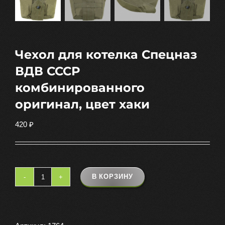
Чехол для котелка Спецназ
ВДВ СССР
комбинированного
оригинал, цвет хаки
420
₽
В КОРЗИНУ
Количество
товара
Чехол