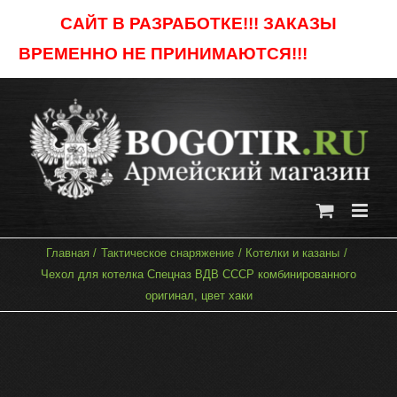
Skip
САЙТ В РАЗРАБОТКЕ!!! ЗАКАЗЫ
to
ВРЕМЕННО НЕ ПРИНИМАЮТСЯ!!!
Отклонить
content
Главная
Тактическое снаряжение
Котелки и казаны
Чехол для котелка Спецназ ВДВ СССР комбинированного
оригинал, цвет хаки