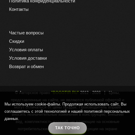
Политика конфиденциальности
Контакты
Частые вопросы
Скидки
Условия оплаты
Условия доставки
Возврат и обмен
© Авторское право
"BOGOTIR.RU"
2012 -
2026 | Цены,
представленные на сайте, не являются публичной офертой и
Мы используем cookie-файлы. Продолжая использовать сайт, Вы
могут отличаться от цены продаж. Производитель вправе
соглашаетесь с этой технологией и нашей политикой персональных
вносить незначительные изменения в конструкцию, внешний
данных.
вид, комплектность изделий, не влияющие на основные
ТАК ТОЧНО
потребительские свойства. Цвет продукции на экране