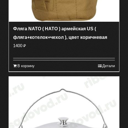
Фляга NATO ( НАТО ) армейская US (
фляга+котелок+чехол ), цвет коричневая
1400
₽
В корзину
Детали