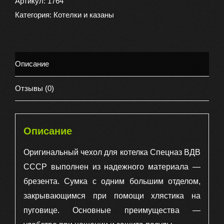
для
Артикул:
1764
котелка
Категория:
Котелки и казаны
Спецназ
ВДВ
СССР
Описание
комбинированного
оригинал,
Отзывы (0)
цвет
хаки
Описание
Оригинальный чехол для котелка Спецназ ВДВ
СССР выполнен из надежного материала —
брезента. Сумка с одним большим отделом,
закрывающимся при помощи хлястика на
пуговице. Основные преимущества —