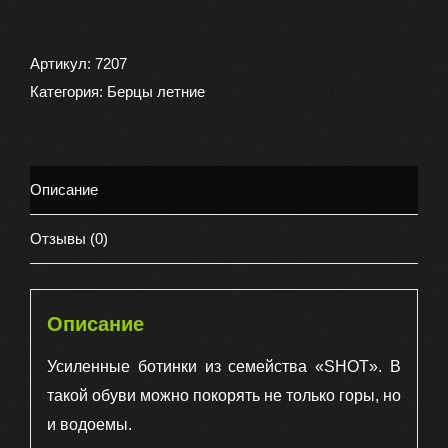
товара
Ботинки
с
Артикул:
7207
высоким
Категория:
Берцы летние
берцем
(
берцы
Описание
)
SHOT
Отзывы (0)
облегченные,
цифра
Описание
Усиленные ботинки из семейства «SHOT». В
такой обуви можно покорять не только горы, но
и водоемы.