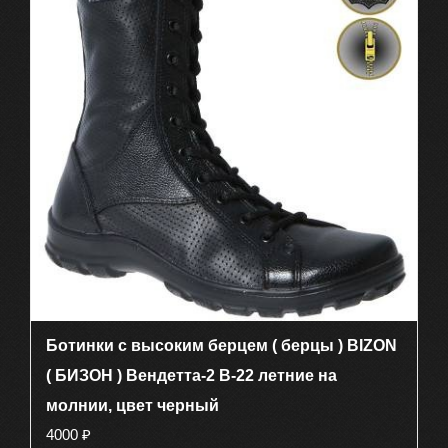
вариаций.
Опции
можно
выбрать
на
странице
товара.
Ботинки с высоким берцем ( берцы ) BIZON
( БИЗОН ) Вендетта-2 В-22 летние на
молнии, цвет черный
4000
₽