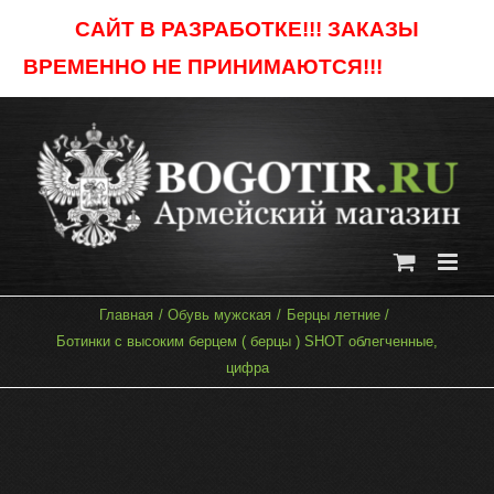
Skip
САЙТ В РАЗРАБОТКЕ!!! ЗАКАЗЫ
to
ВРЕМЕННО НЕ ПРИНИМАЮТСЯ!!!
Отклонить
content
Главная
Обувь мужская
Берцы летние
Ботинки с высоким берцем ( берцы ) SHOT облегченные,
цифра