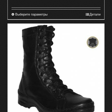
Выберите параметры
Детали
Этот
товар
имеет
несколько
вариаций.
Опции
можно
выбрать
на
странице
товара.