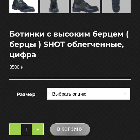
Ботинки с высоким берцем (
берцы ) SHOT облегченные,
цифра
3500
₽
Размер

В КОРЗИНУ
Количество