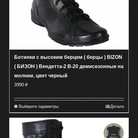
Ботинки с высоким берцем ( берцы ) BIZON
( БИЗОН ) Вендетта-2 В-20 демисезонные на
молнии, цвет черный
3990
₽
Выберите параметры
Детали
Этот
товар
имеет
несколько