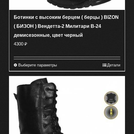
Ботинки с высоким берцем ( берцы ) BIZON
( БИЗОН ) Вендетта-2 Милитари В-24
демисезонные, цвет черный
4300
₽
Выберите параметры
Детали
Этот
товар
имеет
несколько
вариаций.
Опции
можно
выбрать
на