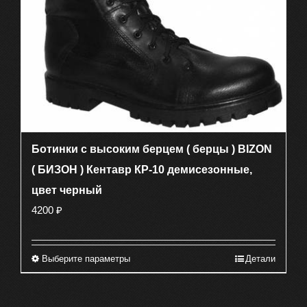
странице
товара.
Ботинки с высоким берцем ( берцы ) BIZON
( БИЗОН ) Кентавр КР-10 демисезонные,
цвет черный
4200
₽
Выберите параметры
Детали
Этот
товар
имеет