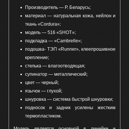
Производитель — Р. Беларусь;
материал — натуральная кожа, нейлон и
ткань «Cordura»;
модель — 516 «SHOT»;
подкладка — «Cambrelle»;
подошва- ТЭП «Runner», клеепрошивное
крепление;
стелька — влагоотводящая;
супинатор — металлический;
цвет — черный;
язычок — глухой;
шнуровка — система быстрой шнуровки;
подносок и задник усилены жестким
термопластиком.
Модель является основной в линейке и