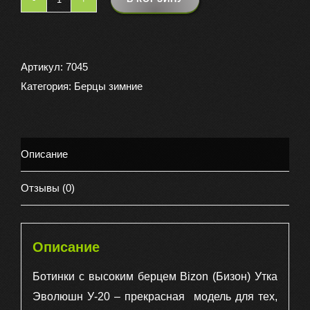
Количество
товара
Ботинки
с
Артикул:
7045
высоким
Категория:
Берцы зимние
берцем
(
берцы
Описание
)
BIZON
Отзывы (0)
(
БИЗОН
)
Описание
Утка
Ботинки с высоким берцем Bizon (Бизон) Утка
Эволюшн
Эволюшн У-20 – прекрасная модель для тех,
У-20