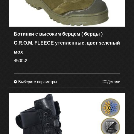
Ботинки с высоким берцем ( берцы )
G.R.O.M. FLEECE утепленные, цвет зеленый
мох
4500
₽
Выберите параметры
Детали
Этот
товар
имеет
несколько
вариаций.
Опции
можно