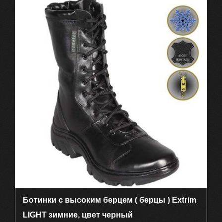
имеет
несколько
вариаций.
Опции
можно
выбрать
на
странице
товара.
Ботинки с высоким берцем ( берцы ) Extrim
LIGHT зимние, цвет черный