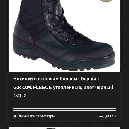
выбрать
на
странице
товара.
Ботинки с высоким берцем ( берцы )
G.R.O.M. FLEECE утепленные, цвет черный
4500
₽
Выберите параметры
Детали
Этот
товар