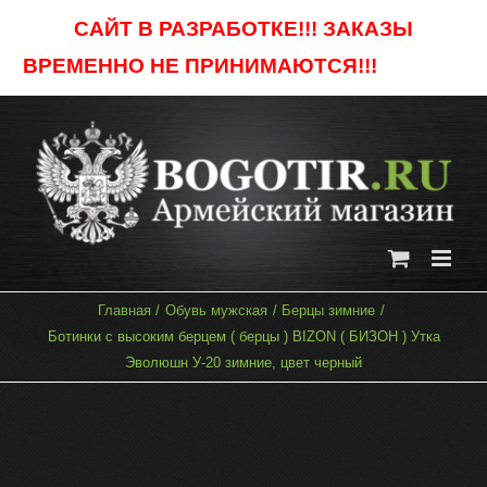
Skip
САЙТ В РАЗРАБОТКЕ!!! ЗАКАЗЫ
to
ВРЕМЕННО НЕ ПРИНИМАЮТСЯ!!!
Отклонить
content
Главная
Обувь мужская
Берцы зимние
Ботинки с высоким берцем ( берцы ) BIZON ( БИЗОН ) Утка
Эволюшн У-20 зимние, цвет черный