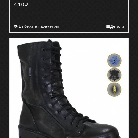
4700
₽
Выберите параметры
Детали
Этот
товар
имеет
несколько
вариаций.
Опции
можно
выбрать
на
странице
товара.