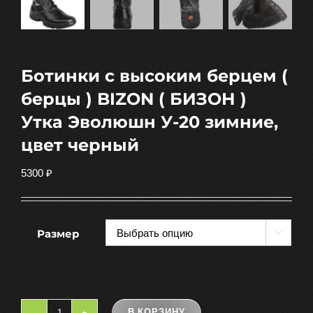
Ботинки с высоким берцем (
берцы ) BIZON ( БИЗОН )
Утка Эволюшн У-20 зимние,
цвет черный
5300
₽
Размер

В КОРЗИНУ