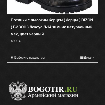
Ботинки с высоким берцем ( берцы ) BIZON
( БИЗОН ) Лексус Л-14 зимние натуральный
мех, цвет черный
4900
₽
Выберите параметры
Детали
Этот
товар
имеет
несколько
вариаций.
Опции
можно
выбрать