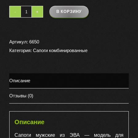
В КОРЗИНУ
Количество
товара
Ботинки
мужские
Артикул:
6650
из
Категория:
Сапоги комбинированные
ЭВА
-15С,
цвет
Описание
черный
Отзывы (0)
Описание
Сапоги мужские из ЭВА — модель для