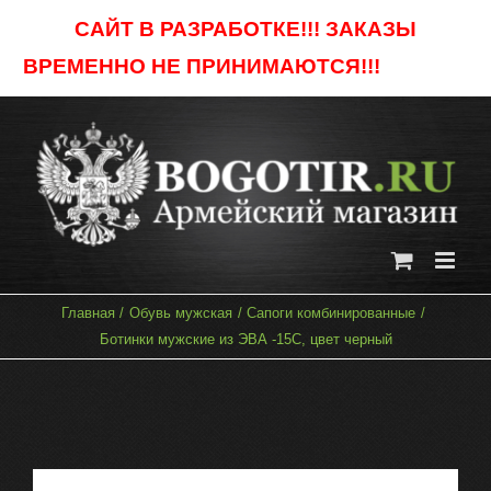
Skip
САЙТ В РАЗРАБОТКЕ!!! ЗАКАЗЫ
to
ВРЕМЕННО НЕ ПРИНИМАЮТСЯ!!!
Отклонить
content
Главная
Обувь мужская
Сапоги комбинированные
Ботинки мужские из ЭВА -15С, цвет черный