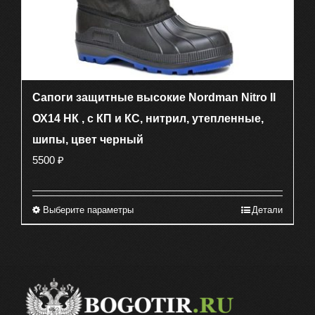
Сапоги защитные высокие Nordman Nitro II
ОХ14 НК , с КП и КС, нитрил, утепленные,
шипы, цвет черный
5500
₽
Выберите параметры
Детали
Этот
товар
имеет
несколько
вариаций.
Опции