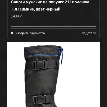
Сапоги мужские на липучке 211 подошва
ТЭП зимние, цвет черный
1400
₽
Выберите параметры
Детали
Этот
товар
имеет
несколько
вариаций.
Опции
можно
выбрать
на
странице
товара.