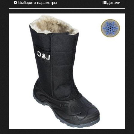
Выберите параметры
Детали
Этот
товар
имеет
несколько
вариаций.
Опции
можно
выбрать
на
странице
товара.