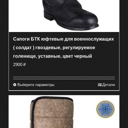
Сапоги БТК юфтевые для военнослужащих
( солдат ) гвоздевые, регулируемое
голенище, уставные, цвет черный
2900
₽
Выберите параметры
Детали
Этот
товар
имеет
несколько
вариаций.
Опции