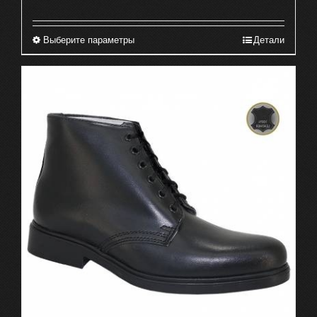
Выберите параметры
Детали
Этот
товар
имеет
несколько
вариаций.
Опции
можно
выбрать
на
странице
товара.