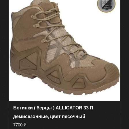
несколько
вариаций.
Опции
можно
выбрать
на
странице
товара.
Ботинки ( берцы ) ALLIGATOR 33 П
демисезонные, цвет песочный
7700
₽