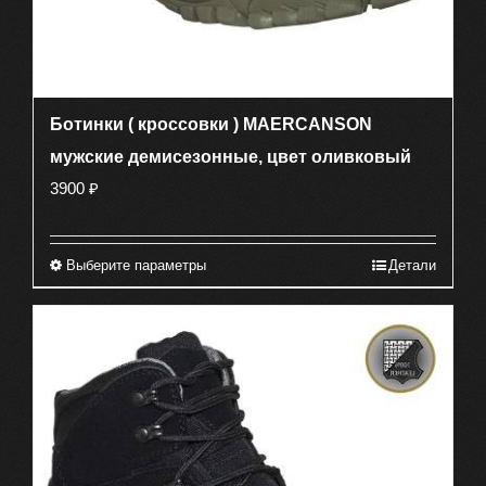
Ботинки ( кроссовки ) MAERCANSON
мужские демисезонные, цвет оливковый
3900
₽
Выберите параметры
Детали
Этот
товар
имеет
несколько
вариаций.
Опции
можно
выбрать