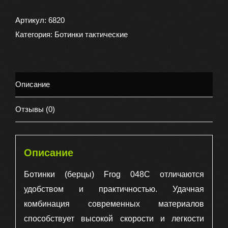
Ботинки
(
Артикул:
6820
берцы
Категория:
Ботинки тактические
)
FROG
048
Описание
С
демисезонные,
Отзывы (0)
цвет
черный
Описание
Ботинки (берцы) Frog 048С отличаются
удобством и практичностью. Удачная
комбинация современных материалов
способствует высокой скорости и легкости