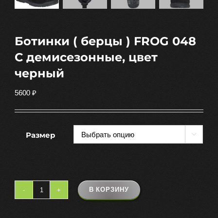
Ботинки ( берцы ) FROG 048
С демисезонные, цвет
черный
5600
₽
Размер

В КОРЗИНУ
Количество
товара