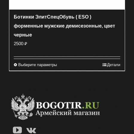
Ботинки ЭлитСпецОбувь ( ESO )
форменные мужские демисезонные, цвет
черные
2500
₽
Выберите параметры
Детали
Этот
товар
имеет
несколько
вариаций.
Опции
можно
выбрать
на