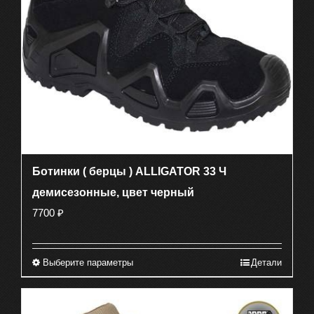
на
странице
товара.
Ботинки ( берцы ) ALLIGATOR 33 Ч
демисезонные, цвет черный
7700
₽
Выберите параметры
Детали
Этот
товар
имеет