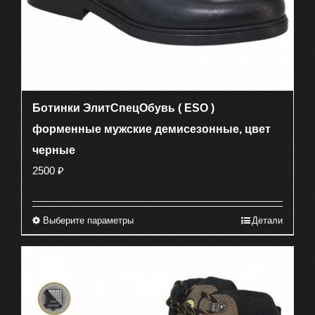
Ботинки ЭлитСпецОбувь ( ESO )
форменные мужские демисезонные, цвет
черные
2500
₽
Выберите параметры
Детали
Этот
товар
имеет
несколько
вариаций.