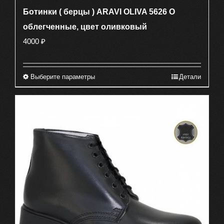
Ботинки ( берцы ) ARAVI OLIVA 5626 О
облегченные, цвет оливковый
4000
₽
Выберите параметры
Детали
Этот
товар
имеет
несколько
вариаций.
Опции
можно
выбрать
на
странице
товара.