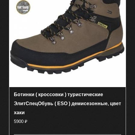
Опции
можно
выбрать
на
странице
товара.
Ботинки ( кроссовки ) туристические
ЭлитСпецОбувь ( ESO ) демисезонные, цвет
хаки
5900
₽