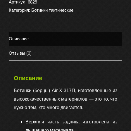
(
Артикул:
6829
берцы
Категория:
Ботинки тактические
)
AIR
Х
Описание
317
П
Отзывы (0)
облегченные,
цвет
песочный
Описание
Ботинки (берцы) Air Х 317П, изготовленные из
высококачественных материалов — это то, что
нужно тем, кто много двигается.
Верхняя часть задника изготовлена из
дышащего материала