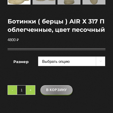
Ботинки ( берцы ) AIR Х 317 П
облегченные, цвет песочный
4800
₽
Размер

В КОРЗИНУ
Количество
товара
Ботинки