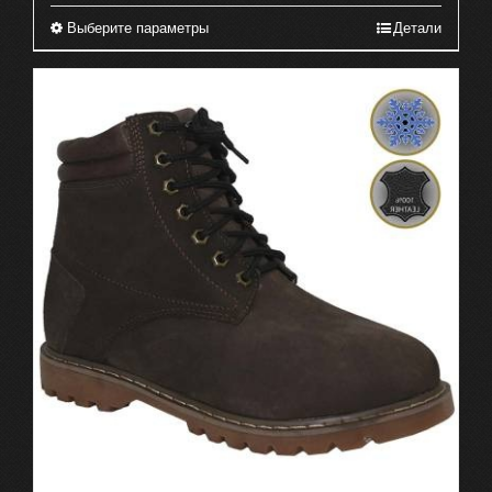
Выберите параметры
Детали
Этот
товар
имеет
несколько
вариаций.
Опции
можно
выбрать
на
странице
товара.