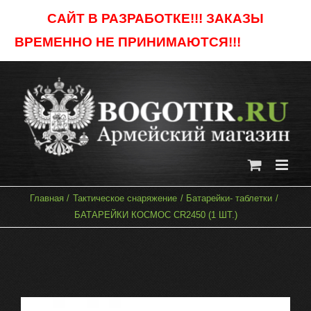
Skip
САЙТ В РАЗРАБОТКЕ!!! ЗАКАЗЫ
to
ВРЕМЕННО НЕ ПРИНИМАЮТСЯ!!!
Отклонить
content
Главная
Тактическое снаряжение
Батарейки- таблетки
БАТАРЕЙКИ КОСМОС CR2450 (1 ШТ.)