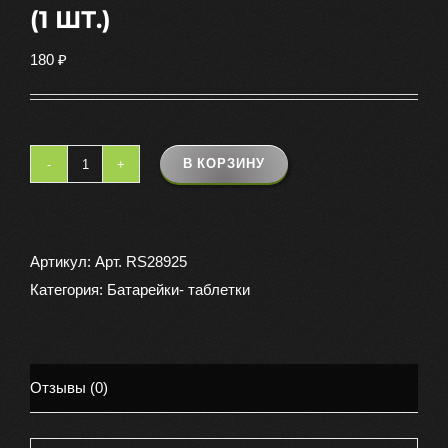
(1 ШТ.)
180
₽
В КОРЗИНУ
Количество
товара
БАТАРЕЙКИ
КОСМОС
Артикул:
Арт. RS28925
CR2450
Категория:
Батарейки- таблетки
(1
ШТ.)
Отзывы (0)