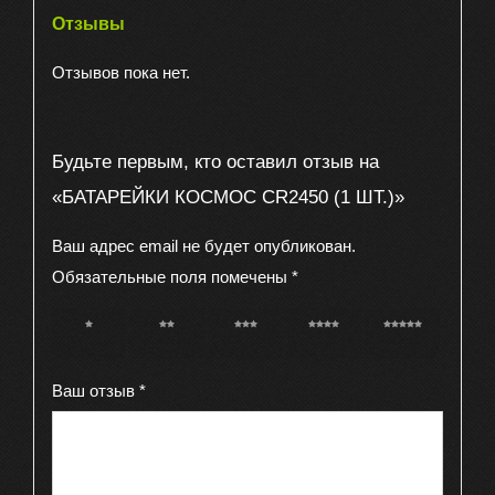
Отзывы
Отзывов пока нет.
Будьте первым, кто оставил отзыв на
«БАТАРЕЙКИ КОСМОС CR2450 (1 ШТ.)»
Ваш адрес email не будет опубликован.
Обязательные поля помечены
*
1 из 5
2 из 5
3 из 5
4 из 5
5 из 5
звёзд
звёзд
звёзд
звёзд
звёзд
Ваш отзыв
*