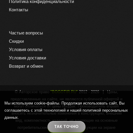
Политика конфиденциальности
Контакты
Частые вопросы
Скидки
Условия оплаты
Условия доставки
Возврат и обмен
© Авторское право
"BOGOTIR.RU"
2012 -
2026 | Цены,
представленные на сайте, не являются публичной офертой и
Мы используем cookie-файлы. Продолжая использовать сайт, Вы
могут отличаться от цены продаж. Производитель вправе
соглашаетесь с этой технологией и нашей политикой персональных
вносить незначительные изменения в конструкцию, внешний
данных.
вид, комплектность изделий, не влияющие на основные
ТАК ТОЧНО
потребительские свойства. Цвет продукции на экране