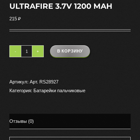
ULTRAFIRE 3.7V 1200 MAH
215
₽
В КОРЗИНУ
Количество
товара
АККУМУЛЯТОР
14500
Артикул:
Арт. RS28927
LI-
Категория:
Батарейки пальчиковые
ION
ULTRAFIRE
3.7V
Отзывы (0)
1200
MAH