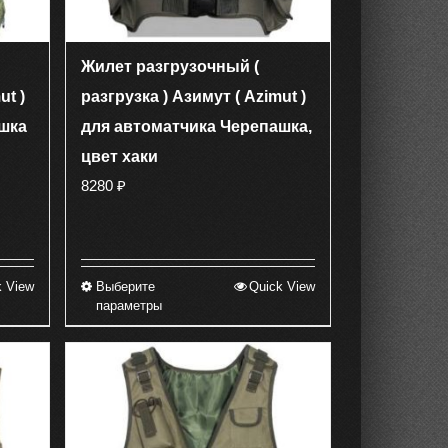
товара.
Жилет разгрузочный (
ut )
разгрузка ) Азимут ( Azimut )
шка
для автоматчика Черепашка,
цвет хаки
8280
₽
k View
Выберите
Quick View
Этот
параметры
товар
имеет
несколько
вариаций.
Опции