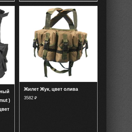
имеет
несколько
вариаций.
Опции
можно
выбрать
на
странице
товара.
Жилет Жук, цвет олива
чный
3582
₽
mut )
цвет