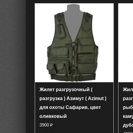
имеет
несколько
вариаций.
Опции
можно
выбрать
на
странице
товара.
Жилет разгрузочный (
Жил
разгрузка ) Азимут ( Azimut )
разг
для охоты Сафарив, цвет
рыб
оливковый
кам
3900
₽
дуб