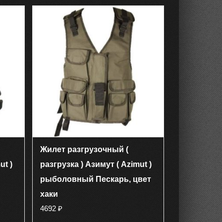
имеет
несколько
вариаций.
Опции
можно
выбрать
на
странице
товара.
Жилет разгрузочный (
ut )
разгрузка ) Азимут ( Azimut )
рыболовный Пескарь, цвет
хаки
4692
₽