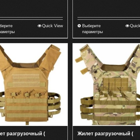
берите
Quick View
Выберите
Quic
Этот
Этот
раметры
параметры
товар
товар
имеет
имеет
несколько
несколько
вариаций.
вариаций.
Опции
Опции
можно
можно
выбрать
выбрать
на
на
странице
странице
товара.
товара.
ет разгрузочный (
Жилет разгрузочный (