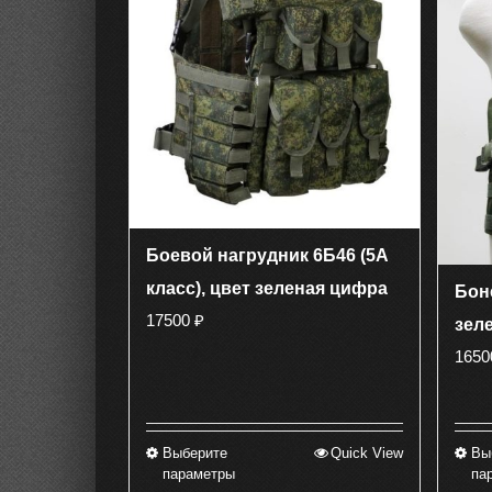
Боевой нагрудник 6Б46 (5А
класс), цвет зеленая цифра
Бон
17500
₽
зел
165
Выберите
Quick View
Вы
Этот
параметры
па
товар