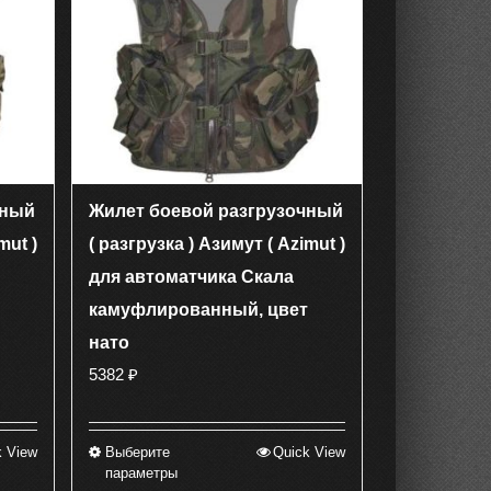
чный
Жилет боевой разгрузочный
mut )
( разгрузка ) Азимут ( Azimut )
для автоматчика Скала
камуфлированный, цвет
нато
5382
₽
k View
Выберите
Quick View
Этот
параметры
товар