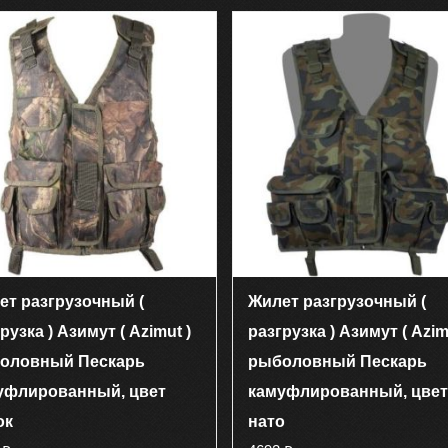
имеет
имеет
несколько
несколько
вариаций.
вариаций.
Опции
Опции
можно
можно
выбрать
выбрать
на
на
странице
странице
товара.
товара.
ет разгрузочный (
Жилет разгрузочный (
рузка ) Азимут ( Azimut )
разгрузка ) Азимут ( Azim
оловный Пескарь
рыболовный Пескарь
уфлированный, цвет
камуфлированный, цвет
ок
нато