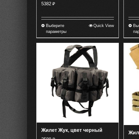
5382
₽
Выберите
Quick View
Вы
Этот
параметры
па
товар
имеет
несколько
вариаций.
Опции
можно
выбрать
на
странице
товара.
Жилет Жук, цвет черный
Жил