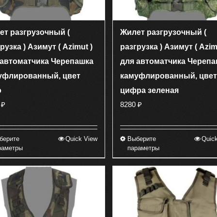
товара.
товара.
ет разгрузочный (
Жилет разгрузочный (
рузка ) Азимут ( Azimut )
разгрузка ) Азимут ( Azim
 автоматчика Черепашка
для автоматчика Черепа
уфлированный, цвет
камуфлированный, цвет
о
цифра зеленая
0
₽
8280
₽
берите
Quick View
Выберите
Quic
Этот
Этот
раметры
параметры
товар
товар
имеет
имеет
несколько
несколько
вариаций.
вариаций.
Опции
Опции