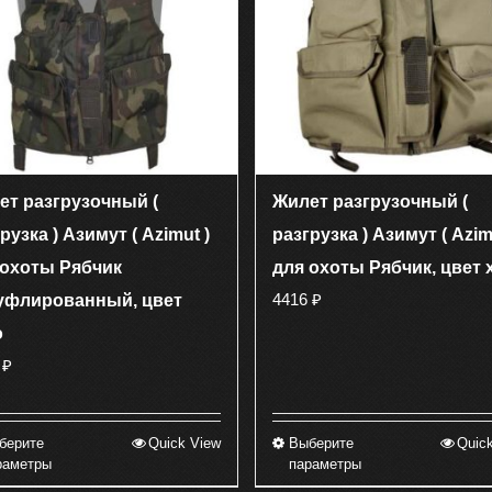
можно
можно
выбрать
выбрать
на
на
странице
странице
товара.
товара.
ет разгрузочный (
Жилет разгрузочный (
рузка ) Азимут ( Azimut )
разгрузка ) Азимут ( Azim
 охоты Рябчик
для охоты Рябчик, цвет 
4416
₽
уфлированный, цвет
о
6
₽
берите
Quick View
Выберите
Quic
Этот
Этот
раметры
параметры
товар
товар