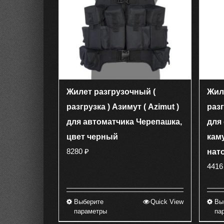
можно
выбрать
на
странице
товара.
Жилет разгрузочный (
Жил
разгрузка ) Азимут ( Azimut )
разг
для автоматчика Черепашка,
для
цвет черный
кам
8280
₽
нат
441
Выберите
Quick View
Вы
Этот
параметры
па
товар