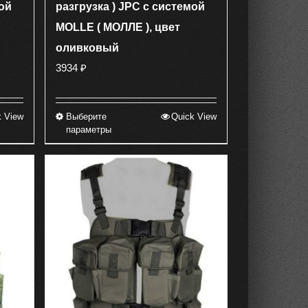
ой
разгрузка ) JPC с системой
MOLLE ( МОЛЛЕ ), цвет
оливковый
3934
₽
k View
Выберите
Quick View
Этот
параметры
товар
имеет
несколько
вариаций.
Опции
можно
выбрать
на
странице