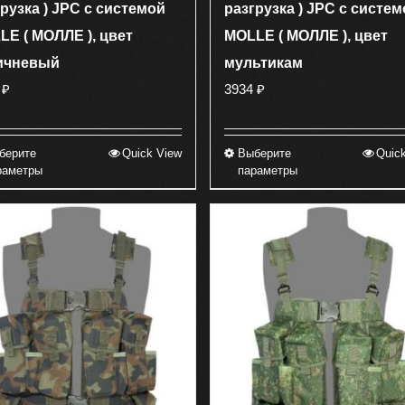
рузка ) JPC с системой
разгрузка ) JPC с систем
LE ( МОЛЛЕ ), цвет
MOLLE ( МОЛЛЕ ), цвет
ичневый
мультикам
4
₽
3934
₽
берите
Quick View
Выберите
Quic
Этот
Этот
раметры
параметры
товар
товар
имеет
имеет
несколько
несколько
вариаций.
вариаций.
Опции
Опции
можно
можно
выбрать
выбрать
на
на
странице
странице