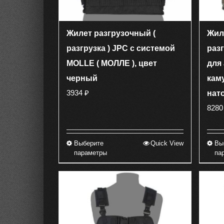
Жилет разгрузочный (
Жил
разгрузка ) JPC с системой
разг
MOLLE ( МОЛЛЕ ), цвет
для
черный
кам
3934
₽
нат
828
Выберите
Quick View
Вы
Этот
параметры
па
товар
имеет
несколько
вариаций.
Опции