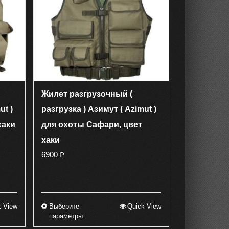
можно
выбрать
на
странице
товара.
Жилет разгрузочный (
ut )
разгрузка ) Азимут ( Azimut )
хаки
для охоты Сафари, цвет
хаки
6900
₽
k View
Выберите
Quick View
Этот
параметры
товар