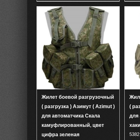
имеет
несколько
вариаций.
Опции
можно
выбрать
на
странице
товара.
Жилет боевой разгрузочный
Жил
( разгрузка ) Азимут ( Azimut )
( ра
для автоматчика Скала
для
камуфлированный, цвет
хак
538
цифра зеленая