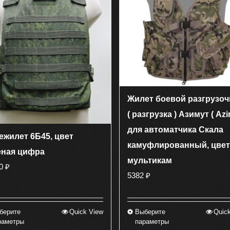
Жилет боевой разгрузо
( разгрузка ) Азимут ( Azi
для автоматчика Скала
ежилет 6Б45, цвет
камуфлированный, цвет
еная цифра
мультикам
00
₽
5382
₽
берите
Quick View
Выберите
Quic
Этот
Этот
раметры
параметры
товар
товар