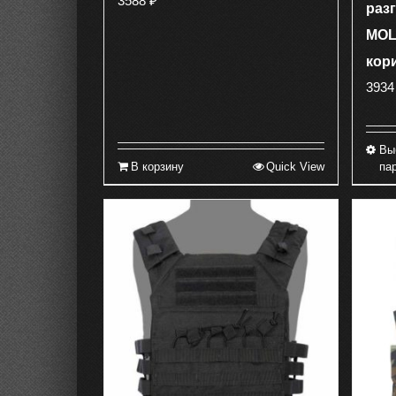
3588
₽
разг
MOL
кор
393
Вы
В корзину
Quick View
па