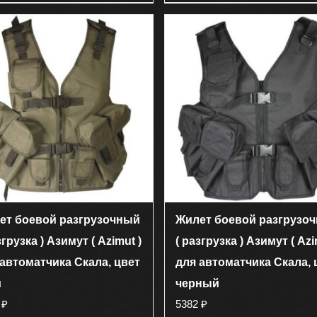
имеет
имеет
несколько
несколько
вариаций.
вариаций.
Опции
Опции
можно
можно
выбрать
выбрать
на
на
странице
странице
товара.
товара.
ет боевой разгрузочный
Жилет боевой разгрузо
згрузка ) Азимут ( Azimut )
( разгрузка ) Азимут ( Azi
 автоматчика Скала, цвет
для автоматчика Скала, 
и
черный
2
₽
5382
₽