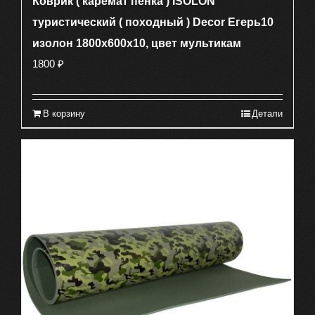
Коврик ( каремат пенка ) ISOLON
туристический ( походный ) Decor Егерь10
изолон 1800х600х10, цвет мультикам
1800
₽
В корзину
Детали