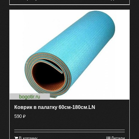
Коврик в палатку 60см-180см.LN
590
₽
В корзину
Детали