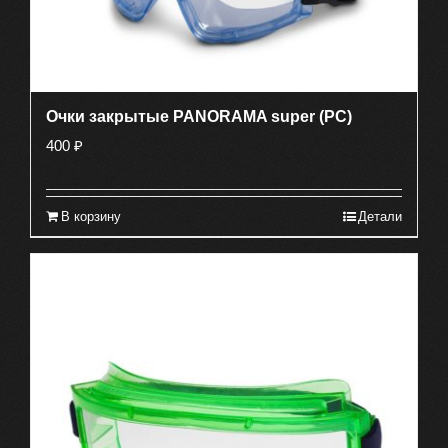
Очки закрытые PANORAMA super (PC)
400
₽
В корзину
Детали