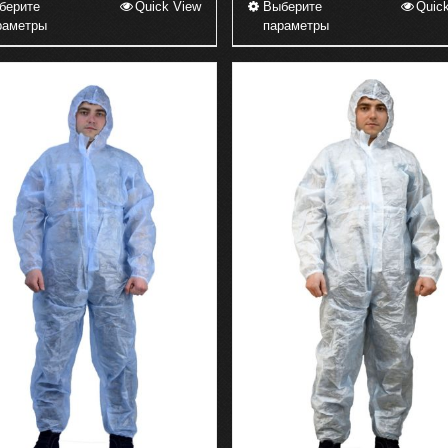
берите
Quick View
Выберите
Quic
Этот
Этот
раметры
параметры
товар
товар
имеет
имеет
несколько
несколько
вариаций.
вариаций.
Опции
Опции
можно
можно
выбрать
выбрать
на
на
странице
странице
товара.
товара.