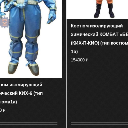
странице
странице
товара.
товара.
Костюм изолирующий
химический КОМБАТ «Б
(КИХ-П-КИО) (тип костю
1b)
154000
₽
тюм изолирующий
ический КИХ-6 (тип
тюма1а)
00
₽