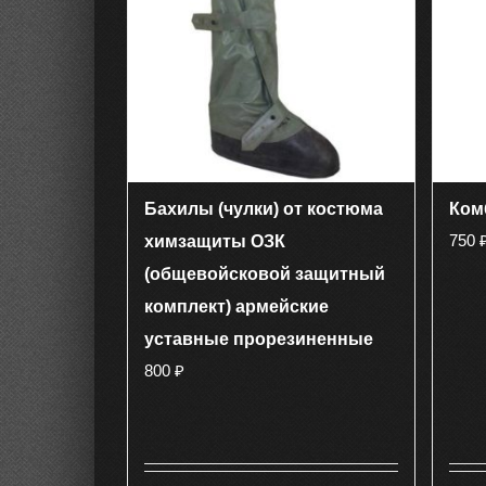
Бахилы (чулки) от костюма
Ком
750
химзащиты ОЗК
(общевойсковой защитный
комплект) армейские
уставные прорезиненные
800
₽