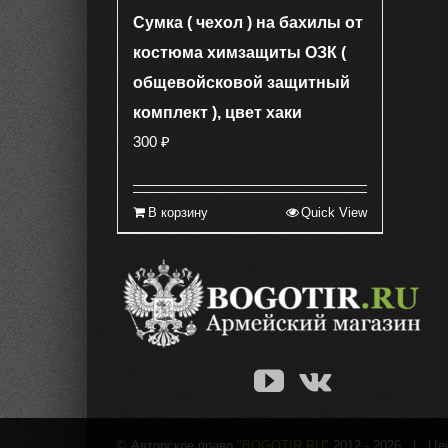
Сумка ( чехол ) на бахилы от
костюма химзащиты ОЗК (
общевойсковой защитный
комплект ), цвет хаки
300
₽
В корзину
Quick View
© Авторское право
"BOGOTIR.RU"
2012 -
2026 | Цены