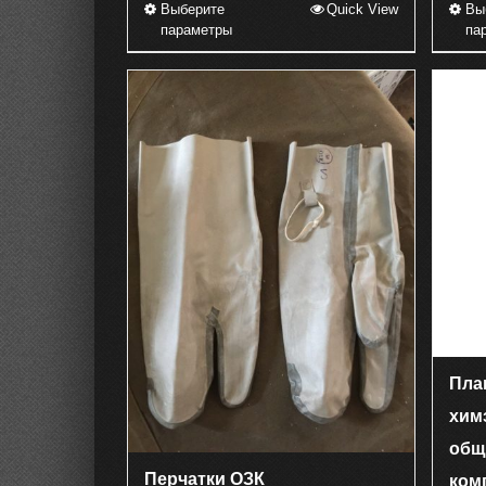
Выберите
Quick View
Вы
Этот
параметры
па
товар
имеет
несколько
вариаций.
Опции
можно
выбрать
на
странице
товара.
Пла
хим
общ
Перчатки ОЗК
ком