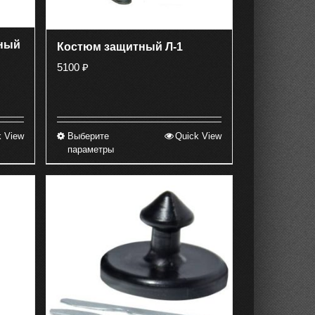
ный
Костюм защитный Л-1
5100
₽
k View
Выберите
Quick View
Этот
параметры
товар
имеет
несколько
вариаций.
Опции
можно
выбрать
на