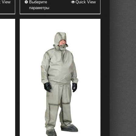
k View
Выберите
Quick View
Этот
параметры
товар
имеет
несколько
вариаций.
Опции
можно
выбрать
на
странице
товара.