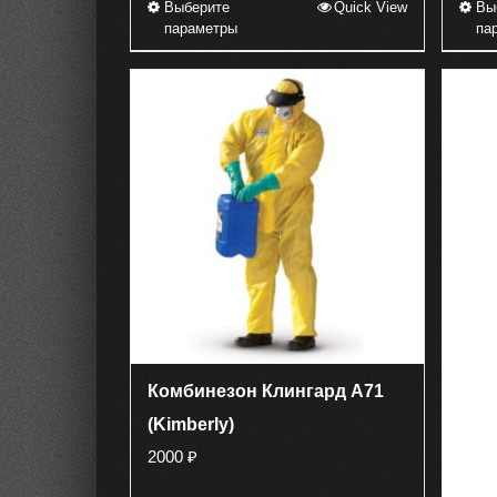
Выберите
Quick View
Вы
Этот
параметры
па
товар
имеет
несколько
вариаций.
Опции
можно
выбрать
на
странице
товара.
Комбинезон Клингард А71
(Kimberly)
2000
₽