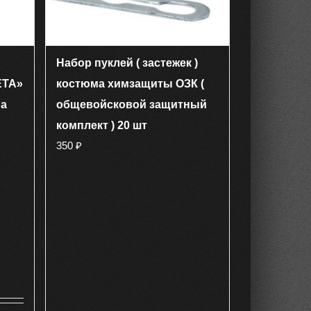
странице
товара.
Набор пуклей ( застежек )
ЕТА»
костюма химзащиты ОЗК (
ма
общевойсковой защитный
комплект ) 20 шт
350
₽