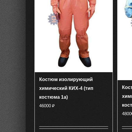
странице
товара.
Костюм изолирующий
Кос
химический КИХ-4 (тип
хим
костюма 1а)
кос
46000
₽
480