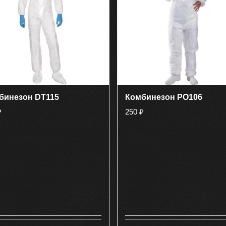
бинезон DT115
Комбинезон PO106
₽
250
₽