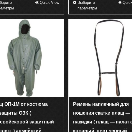
берите
Quick View
Выберите
Quic
Этот
Этот
раметры
параметры
товар
товар
имеет
имеет
несколько
несколько
вариаций.
вариаций.
Опции
Опции
можно
можно
выбрать
выбрать
на
на
странице
странице
товара.
товара.
щ ОП-1М от костюма
Ремень наплечный для
защиты ОЗК (
ношения скатки плащ —
евойсковой защитный
накидки ( плащ — палатк
плект ) армейский
кожаный, цвет черный