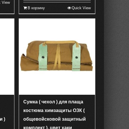
k View
В корзину
Quick View
Сумка ( чехол ) для плаща
костюма химзащиты ОЗК (
и )
общевойсковой защитный
комплект ), цвет хаки