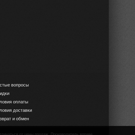
стые вопросы
идки
ловия оплаты
ловия доставки
зврат и обмен
тличаться от цены продаж. Производитель вправе