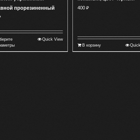
400
₽
авной прорезиненный
₽
берите
Quick View
Этот
раметры
В корзину
Quic
товар
имеет
несколько
вариаций.
Опции
можно
выбрать
на
странице
товара.