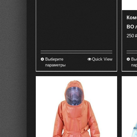
Ком
ВО 
250
Выберите
Quick View
Вы
Этот
параметры
па
товар
имеет
несколько
вариаций.
Опции
можно
выбрать
на