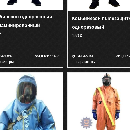
бинезон одноразовый
Комбинезон пылезащит
ламинированный
одноразовый
₽
150
₽
берите
Quick View
Выберите
Quic
Этот
Этот
раметры
параметры
товар
товар
имеет
имеет
несколько
несколько
вариаций.
вариаций.
Опции
Опции
можно
можно
выбрать
выбрать
на
на