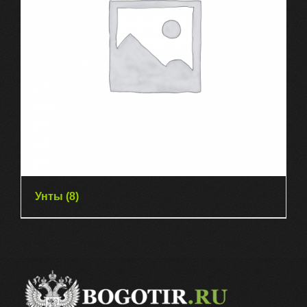
Унты
(8)