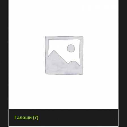
Галоши
(7)